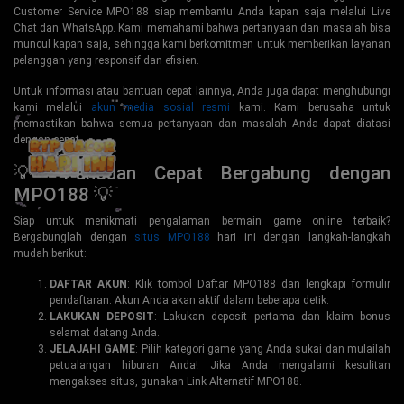
Customer Service MPO188 siap membantu Anda kapan saja melalui Live
Chat dan WhatsApp. Kami memahami bahwa pertanyaan dan masalah bisa
muncul kapan saja, sehingga kami berkomitmen untuk memberikan layanan
pelanggan yang responsif dan efisien.
Untuk informasi atau bantuan cepat lainnya, Anda juga dapat menghubungi
kami melalui
akun media sosial resmi
kami. Kami berusaha untuk
memastikan bahwa semua pertanyaan dan masalah Anda dapat diatasi
dengan cepat.
💡 Panduan Cepat Bergabung dengan
MPO188 💡
Siap untuk menikmati pengalaman bermain game online terbaik?
Bergabunglah dengan
situs MPO188
hari ini dengan langkah-langkah
mudah berikut:
DAFTAR AKUN
: Klik tombol Daftar MPO188 dan lengkapi formulir
pendaftaran. Akun Anda akan aktif dalam beberapa detik.
LAKUKAN DEPOSIT
: Lakukan deposit pertama dan klaim bonus
selamat datang Anda.
JELAJAHI GAME
: Pilih kategori game yang Anda sukai dan mulailah
petualangan hiburan Anda! Jika Anda mengalami kesulitan
mengakses situs, gunakan Link Alternatif MPO188.